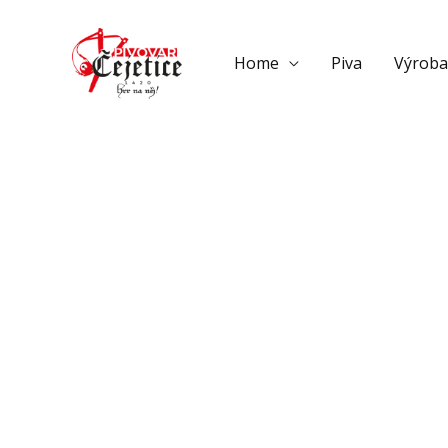
Přeskočit
na
Home
Piva
Výroba
obsah