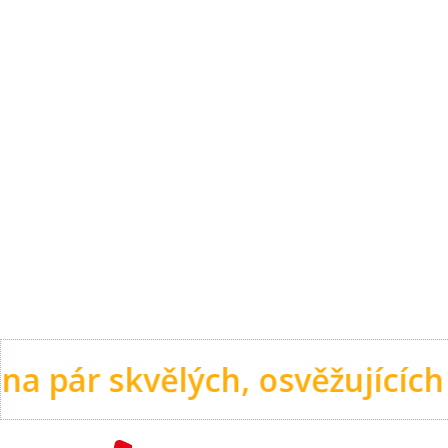
h, osvěžujících piv.