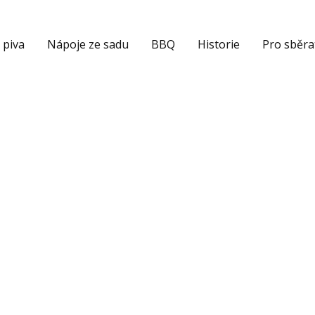
 piva
Nápoje ze sadu
BBQ
Historie
Pro sběra